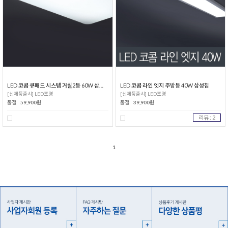
LED 코콤 큐패드 시스템 거실2등 60W 삼성칩
LED 코콤 라인 엣지 주방등 40W 삼성칩
[신제품출시] LED조명
[신제품출시] LED조명
품절
59,900원
품절
39,900원
리뷰 : 2
1