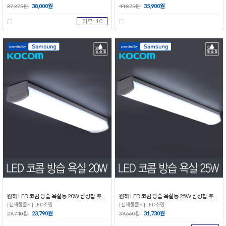
38,000원
35,900원
37,375원
44,875원
리뷰 : 10
원하 LED 코콤 방습 욕실등 20W 삼성칩 주광색 450MM
원하 LED 코콤 방습 욕실등 25W 삼성칩 주광색 600MM
[신제품출시] LED조명
[신제품출시] LED조명
23,790원
31,730원
29,740원
39,660원