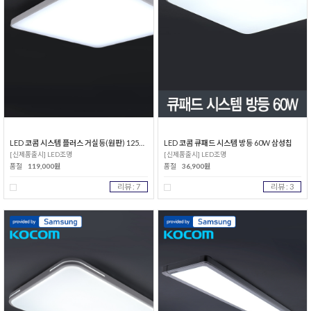
LED 코콤 시스템 플러스 거실등(원판) 125W 삼성칩
LED 코콤 큐패드 시스템 방등 60W 삼성칩
[신제품출시] LED조명
[신제품출시] LED조명
품절
119,000원
품절
36,900원
리뷰 : 7
리뷰 : 3