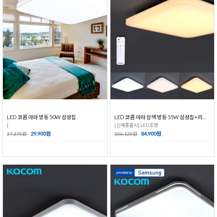
LED 코콤 아라 방등 50W 삼성칩
LED 코콤 아라 삼색 방등 55W 삼성칩+리모컨
[
[신제품출시] LED조명
29,900원
84,900원
37,370원
106,120원