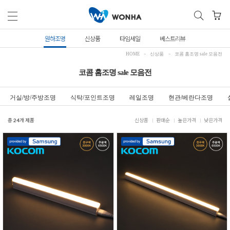
원하조명
신상품
타임세일
베스트리뷰
HOME
신상품
코콤 홈조명 sale 모음전
코콤 홈조명 sale 모음전
거실/방/주방조명
식탁/포인트조명
레일조명
현관/베란다조명
총
24
개 제품
신상품
판매순
높은가격
낮은가격