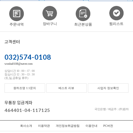
찜리스트
장바구니
주문내역
최근본상품
고객센터
032)574-0108
wonha0108@naver.com
상담시간 10 : 00 ~ 17 : 00
점심시간 12 : 30 ~ 13 : 30
(토,일,공휴일 휴무)
원하조명 1:1문의
베스트 리뷰
사업자 정보확인
무통장 입금계좌
464401-04-117125
국민은행 / 예금주 : (주)원하
회사소개
이용약관
개인정보취급방침
이용안내
PC버전