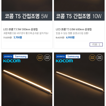
LED 코콤 T5 5W 300mm 삼성칩
LED 코콤 T5 10W 600mm 삼성칩
코콤제품으로 내구성이 좋으며 손쉬운 설치가능!
믿을 수 있는 정품 삼성LED칩 상품!
5,700원
6,900원
7,125원
8,625원
리뷰 : 1