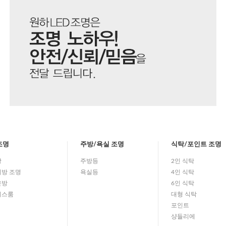
조명
주방/욕실 조명
식탁/포인트 조명
방
주방등
2인 식탁
방 조명
욕실등
4인 식탁
은방
6인 식탁
레스룸
대형 식탁
포인트
샹들리에