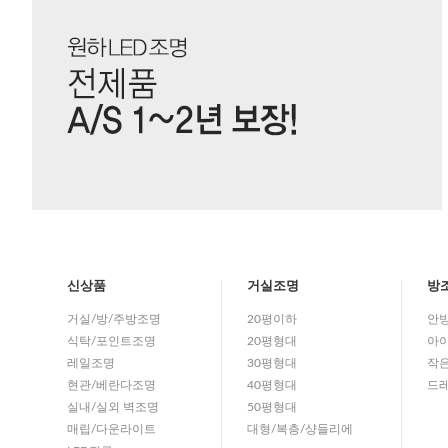
신상품
거실조명
방
거실/방/주방조명
20평이하
안
식탁/포인트조명
20평형대
아이
레일조명
30평형대
작
현관/베란다조명
40평형대
드
실내/실외 벽조명
50평형대
매립/다운라이트
대형/복층/샹들리에