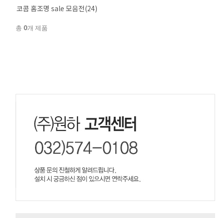
코콤 홈조명 sale 모음전(24)
0
총
개 제품