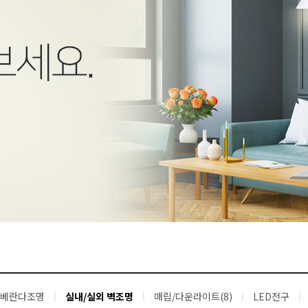
/베란다조명
실내/실외 벽조명
매립/다운라이트(8)
LED전구