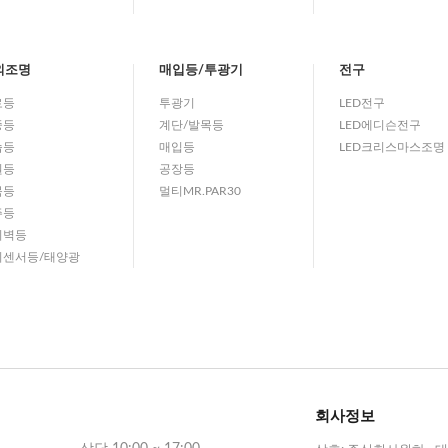
외조명
매입등/투광기
전구
로등
투광기
LED전구
중등
계단/발목등
LED에디슨전구
습등
매입등
LED크리스마스조명
원등
공장등
목등
멀티MR.PAR30
주등
외벽등
외센서등/태양광
회사정보