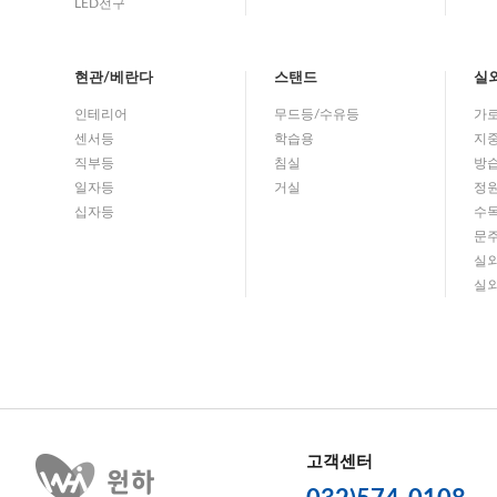
LED전구
현관/베란다
스탠드
실
인테리어
무드등/수유등
가
센서등
학습용
지
직부등
침실
방
일자등
거실
정
십자등
수
문
실
실
고객센터