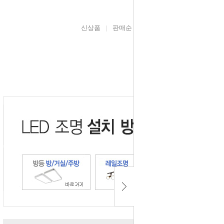
신상품
판매순
높은가격
낮은가격