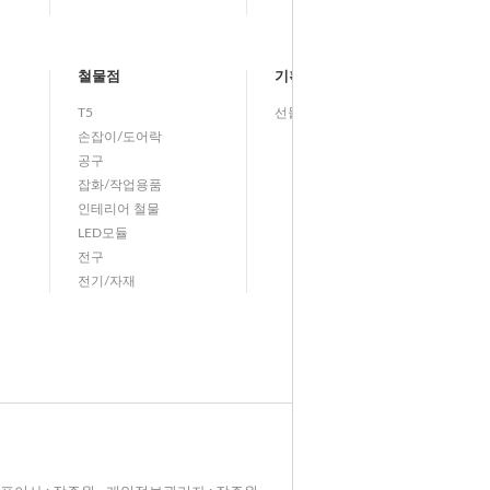
철물점
기획전
T5
선물기획전
손잡이/도어락
공구
잡화/작업용품
인테리어 철물
LED모듈
전구
전기/자재