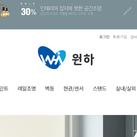
로그인
회원가입
장바
인트
레일조명
벽등
현관/센서
스탠드
실내/실외