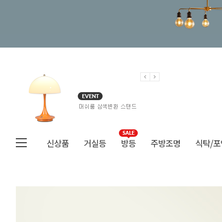
신상품
거실등
방등
주방조명
식탁/포