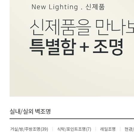
실내/실외 벽조명
거실/방/주방조명(39)
식탁/포인트조명(7)
레일조명
현관