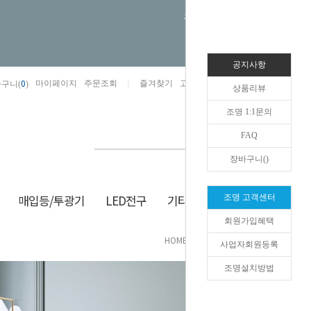
오늘하루 열지않음
공지사항
0
마이페이지
주문조회
즐겨찾기
고객센터
카카오톡채널/상담
구니(
)
상품리뷰
조명 1:1문의
FAQ
장바구니(
)
매입등/투광기
LED전구
기타/잡화
생활/건강
조명 고객센터
회원가입혜택
HOME
>
신상품
>
실내/실외 벽조명
사업자회원등록
조명설치방법