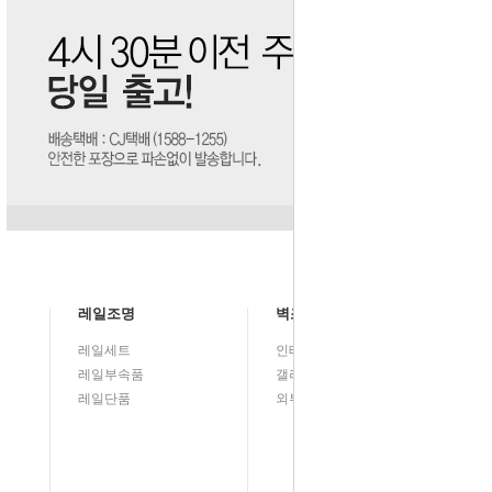
레일조명
벽조명
레일세트
인테리어
레일부속품
갤러리벽등(그림벽등)
레일단품
외부등/실외등