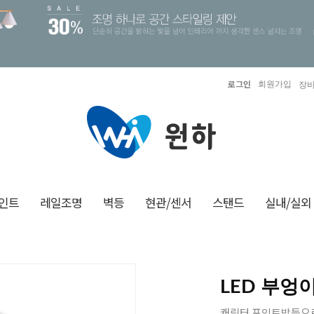
로그인
회원가입
장바
인트
레일조명
벽등
현관/센서
스탠드
실내/실외
LED 부엉이
캐릭터 포인트방등으