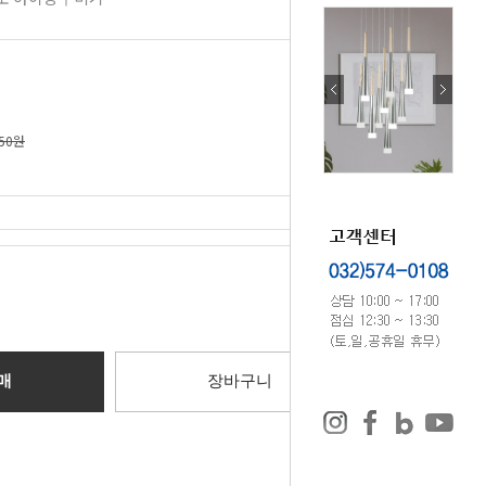
750원
0
원
매
장바구니