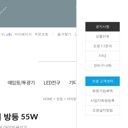
오늘하루 열지않음
공지사항
0
마이페이지
주문조회
즐겨찾기
고객센터
카카오톡채널/상담
구니(
)
상품리뷰
조명 1:1문의
FAQ
장바구니(
0
)
매입등/투광기
LED전구
기타/잡화
생활/건강
조명 고객센터
회원가입혜택
HOME
>
방등
>
아이방 조명
> LED 부엉이 방등 55W
사업자회원등록
조명설치방법
 방등 55W
로 아이방꾸미기