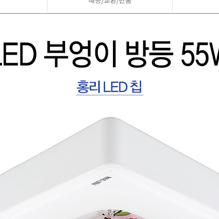
드
배송/교환/반품