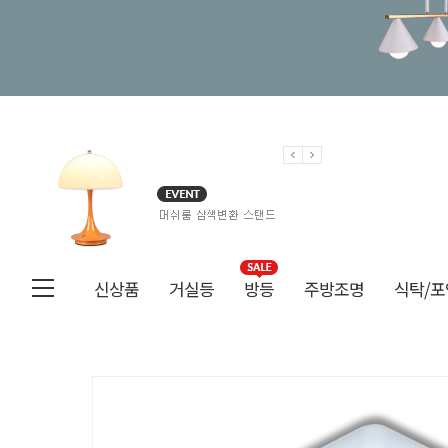
신상품
거실등
방등
주방조명
식탁/포