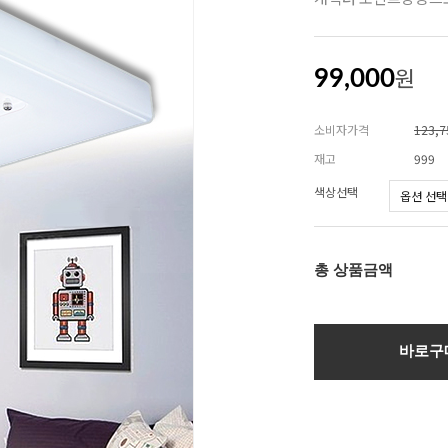
원
99,000
소비자가격
123,
재고
999
색상선택
총 상품금액
바로구