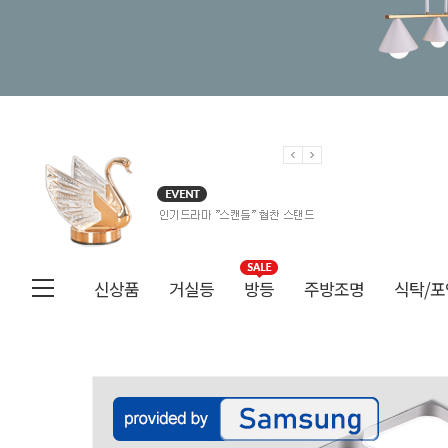
신상품
거실등
방등
주방조명
식탁/포