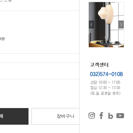
00원
선택하기
0
원
매
장바구니