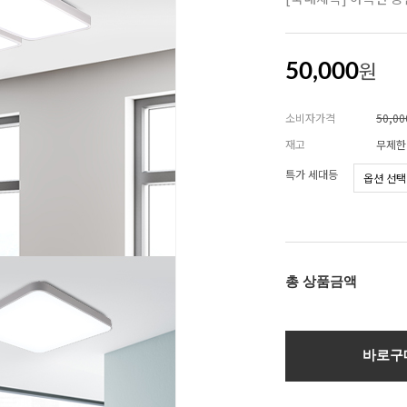
원
50,000
소비자가격
50,0
재고
무제한
특가 세대등
총 상품금액
바로구