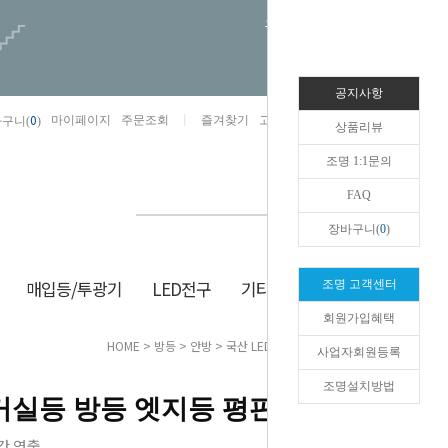
오늘하루 열지않음
공지사항
0
마이페이지
주문조회
즐겨찾기
고객센터
카카오톡채널/상담
구니(
)
상품리뷰
조명 1:1문의
FAQ
장바구니(
0
)
매입등/투광기
LED전구
기타/잡화
생활/건강
조명 고객센터
회원가입혜택
HOME
>
방등
>
안방
> 국산 LED 거실등 방등 엣지등 평판조명
사업자회원등록
조명설치방법
 거실등 방등 엣지등 평판조명
간 연출