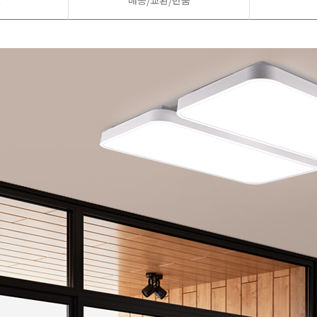
드
배송/교환/반품