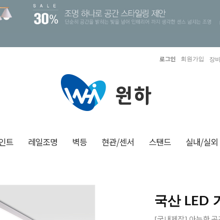
로그인
회원가입
장바
인트
레일조명
벽등
현관/센서
스탠드
실내/실외
국산 LED
[국내제작] 아늑한 공