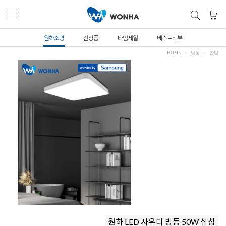
원하조명
신상품
타임세일
베스트리뷰
HOME
방등
안방
원하 LED 사우디 방등 50W 삼성