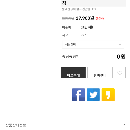
칩
눈부신 없이 밝고 편안한 LED
17,900
원
22,370원
(
20
%)
배송비
(조건)
재고
997
0
원
총 상품 금액
바로구매
장바구니
상품상세정보