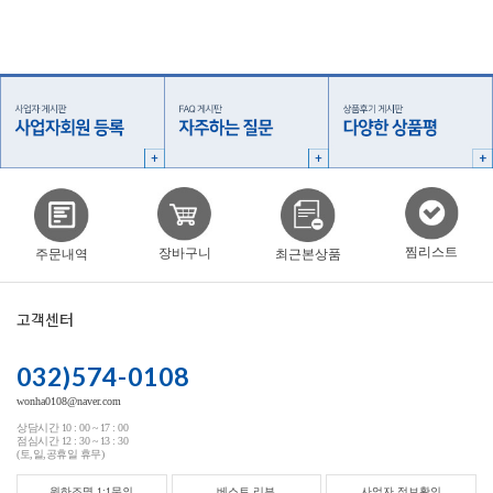
찜리스트
장바구니
주문내역
최근본상품
고객센터
032)574-0108
wonha0108@naver.com
상담시간 10 : 00 ~ 17 : 00
점심시간 12 : 30 ~ 13 : 30
(토,일,공휴일 휴무)
원하조명 1:1문의
베스트 리뷰
사업자 정보확인