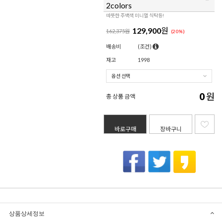
2colors
따뜻한 주백색 미니멀 식탁등!
129,900
원
162,375원
(
20
%)
배송비
(조건)
재고
1998
0
원
총 상품 금액
바로구매
장바구니
상품상세정보