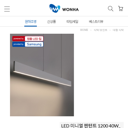
원하조명
신상품
타임세일
베스트리뷰
HOME
식탁/포인트
대형 식탁
LED 미니멀 펜턴트 1200 40W_