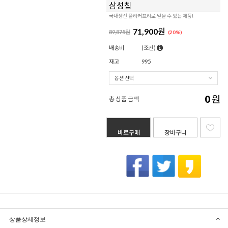
삼성칩
국내생산 플리커프리로 믿을 수 있는 제품!
71,900
원
89,875원
(
20
%)
배송비
(조건)
재고
995
0
원
총 상품 금액
바로구매
장바구니
상품상세정보