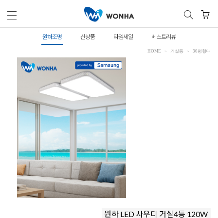
원하조명
신상품
타임세일
베스트리뷰
HOME
거실등
30평형대
원하 LED 사우디 거실4등 120W