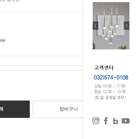
70원
0
원
매
장바구니