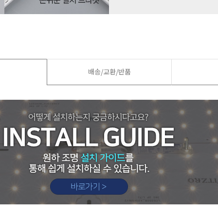
드
배송/교환/반품