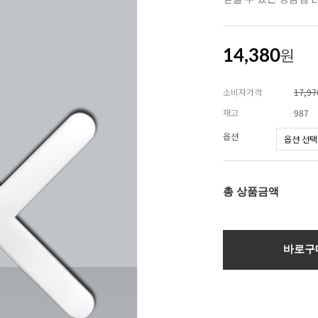
원
14,380
소비자가격
17,9
재고
987
옵션
총 상품금액
바로구