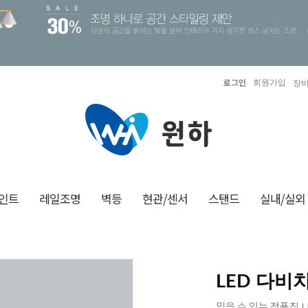
로그인
회원가입
장바
인트
레일조명
벽등
현관/센서
스탠드
실내/실외
LED 다비
믿을 수 있는 정품칩 L