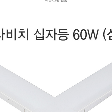
드
배송/교환/반품