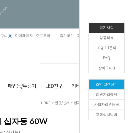
오늘하루 열지않음
공지사항
0
마이페이지
주문조회
즐겨찾기
고객센터
카카오톡채널/상담
구니(
)
상품리뷰
조명 1:1문의
FAQ
장바구니(
)
매입등/투광기
LED전구
기타/잡화
생활/건강
조명 고객센터
회원가입혜택
HOME
>
현관/센서
>
십자등
> LED 다비치 십자등 60W
사업자회원등록
조명설치방법
치 십자등 60W
ED 십자등!