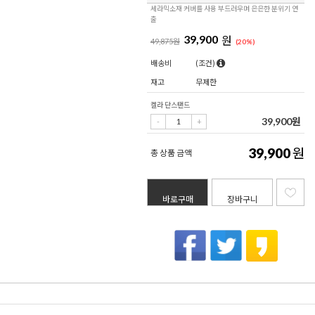
세라믹소재 커버를 사용 부드러우며 은은한 분위기 연
출
39,900
원
49,875원
(
20
%)
배송비
(조건)
재고
무제한
켈라 단스탠드
39,900
원
39,900
원
총 상품 금액
바로구매
장바구니