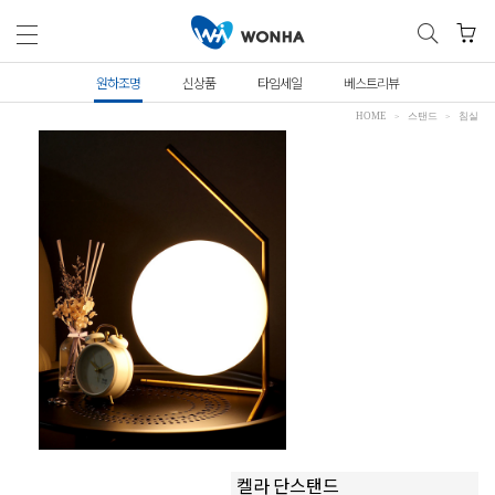
원하조명
신상품
타임세일
베스트리뷰
HOME
스탠드
침실
켈라 단스탠드