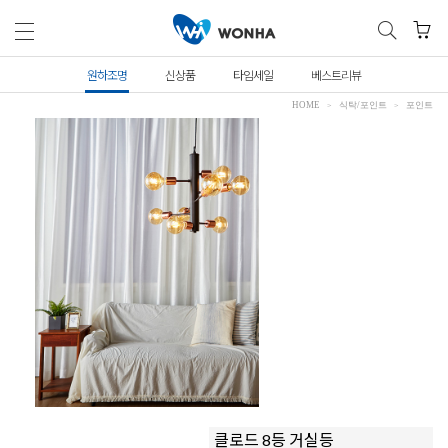
원하조명
신상품
타임세일
베스트리뷰
HOME
식탁/포인트
포인트
클로드 8등 거실등