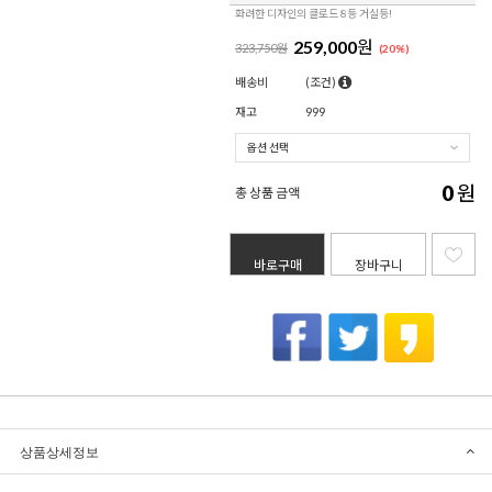
화려한 디자인의 클로드 8등 거실등!
259,000
원
323,750원
(
20
%)
배송비
(조건)
재고
999
0
원
총 상품 금액
바로구매
장바구니
상품상세정보