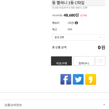
등 멜라니 1등 C타입
견고한 마감과 부드러운 라운드 조명!
48,680
원
58,680원
(
17
%)
배송비
(조건)
재고
999
0
원
총 상품 금액
바로구매
장바구니
상품상세정보