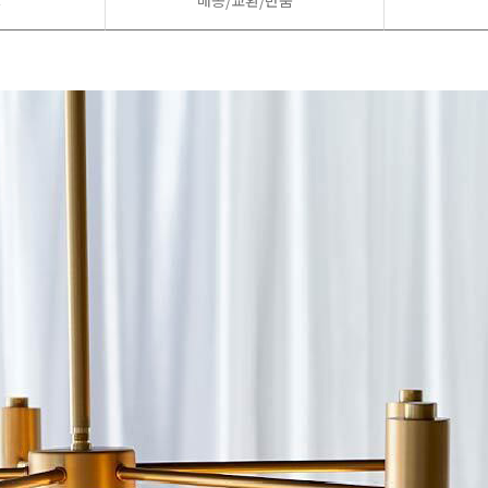
드
배송/교환/반품