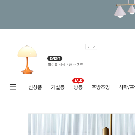
신상품
거실등
방등
주방조명
식탁/포