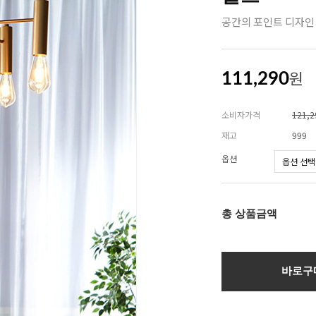
공간의 포인트 디자인
원
111,290
소비자가격
121,
재고
999
옵션
총 상품금액
바로구