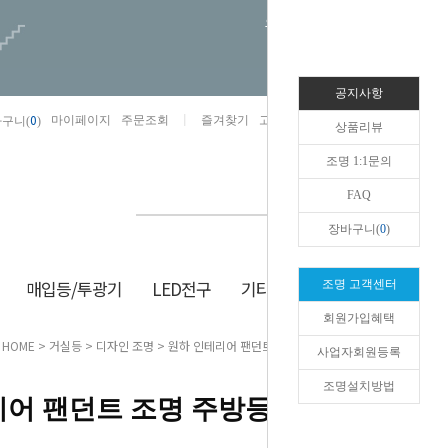
오늘하루 열지않음
공지사항
0
마이페이지
주문조회
즐겨찾기
고객센터
카카오톡채널/상담
구니(
)
상품리뷰
조명 1:1문의
FAQ
장바구니(
0
)
매입등/투광기
LED전구
기타/잡화
생활/건강
조명 고객센터
회원가입혜택
HOME
>
거실등
>
디자인 조명
> 원하 인테리어 팬던트 조명 주방등 보이드 5등 골드
사업자회원등록
조명설치방법
어 팬던트 조명 주방등 보이드 5등