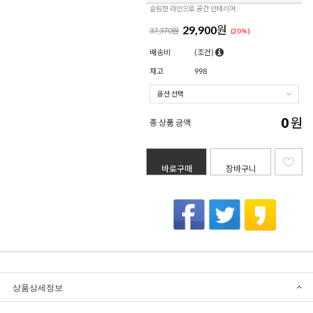
슬림한 라인으로 공간 인테리어
29,900
원
37,370원
(
20
%)
배송비
(조건)
재고
998
0
원
총 상품 금액
바로구매
장바구니
상품상세정보