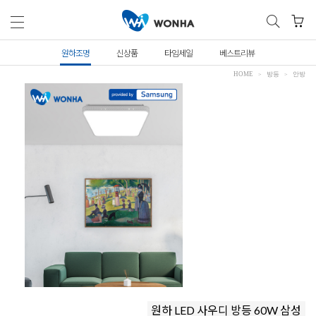
원하조명
신상품
타임세일
베스트리뷰
HOME
방등
안방
원하 LED 사우디 방등 60W 삼성