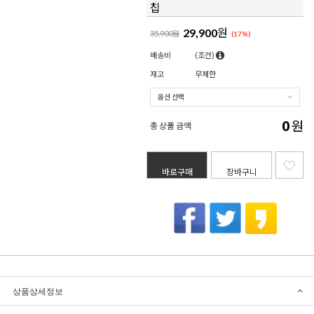
칩
29,900
원
35,900원
(
17
%)
배송비
(조건)
재고
무제한
0
원
총 상품 금액
바로구매
장바구니
상품상세정보