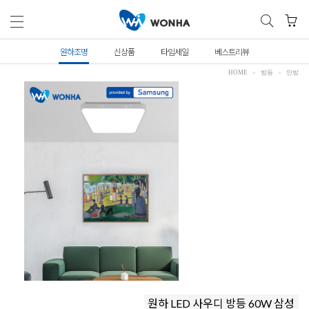
원하조명
신상품
타임세일
베스트리뷰
HOME
방등
안방
원하 LED 사우디 방등 60W 삼성