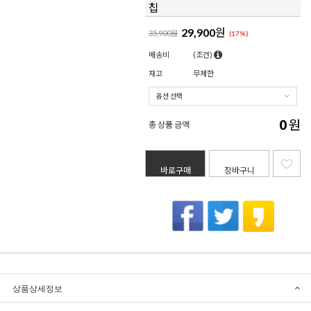
칩
29,900
원
35,900원
(
17
%)
배송비
(조건)
재고
무제한
0
원
총 상품 금액
바로구매
장바구니
상품상세정보