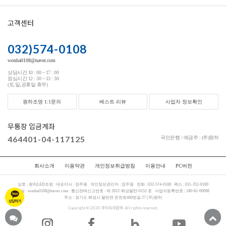
고객센터
032)574-0108
wonha0108@naver.com
상담시간 10 : 00 ~ 17 : 00
점심시간 12 : 30 ~ 13 : 30
(토,일,공휴일 휴무)
원하조명 1:1문의
베스트 리뷰
사업자 정보확인
무통장 입금계좌
464401-04-117125
국민은행 / 예금주 : (주)원하
회사소개
이용약관
개인정보취급방침
이용안내
PC버전
상호 :
원하LED조명
대표이사 :
장주원
개인정보관리자 :
장주원
전화 :
032-574-0108
팩스 :
031-352-8180
메일 :
wonha0108@naver.com
통신판매신고번호 :
제 2022-화성팔탄-0152 호
사업자등록번호 :
180-81-00998
주소 :
경기도 화성시 팔탄면 온천로460번길 27 (주)원하
Copyright © 2020 주식회사원하. All rights reserved.