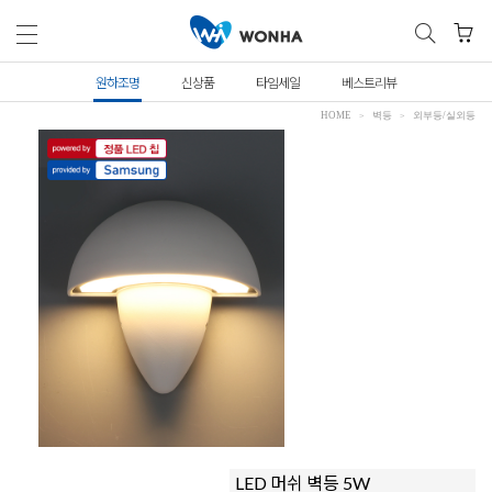
원하조명
신상품
타임세일
베스트리뷰
HOME
벽등
외부등/실외등
LED 머쉬 벽등 5W