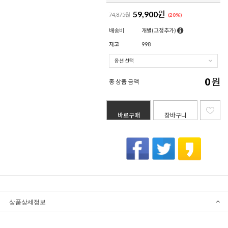
59,900
원
74,875원
(
20
%)
배송비
개별(고정추가)
재고
998
0
원
총 상품 금액
바로구매
장바구니
상품상세정보