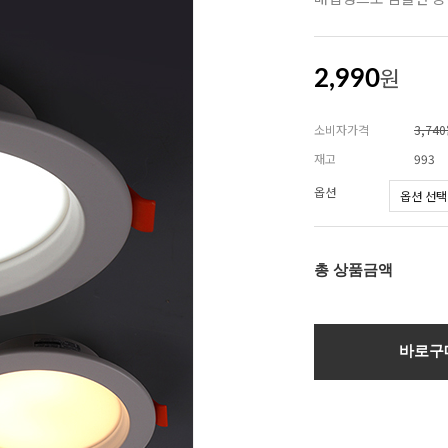
원
2,990
소비자가격
3,74
재고
993
옵션
총 상품금액
바로구