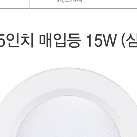
드
배송/교환/반품