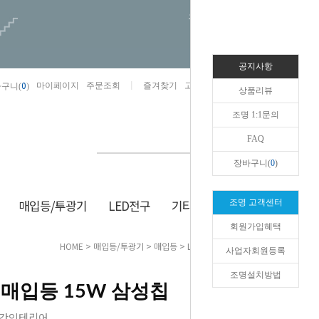
오늘하루 열지않음
공지사항
0
마이페이지
주문조회
즐겨찾기
고객센터
카카오톡채널/상담
구니(
)
상품리뷰
조명 1:1문의
FAQ
장바구니(
0
)
매입등/투광기
LED전구
기타/잡화
생활/건강
조명 고객센터
회원가입혜택
HOME
>
매입등/투광기
>
매입등
> LED 5인치 매입등 15W 삼성칩
사업자회원등록
조명설치방법
치 매입등 15W 삼성칩
공간인테리어