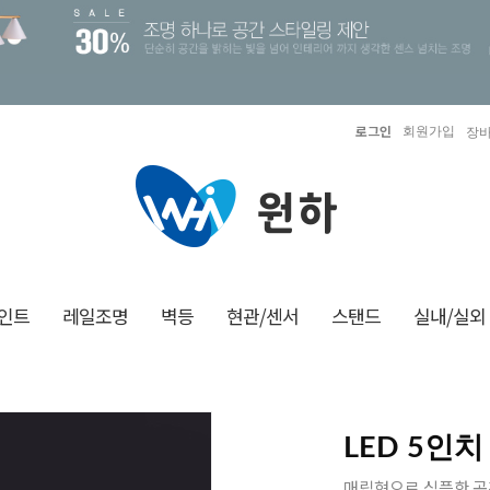
로그인
회원가입
장바
인트
레일조명
벽등
현관/센서
스탠드
실내/실외
LED 5인
매립형으로 심플한 