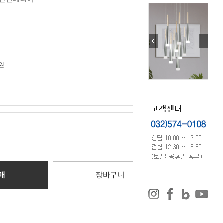
0원
0
원
매
장바구니