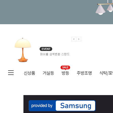
신상품
거실등
방등
주방조명
식탁/포