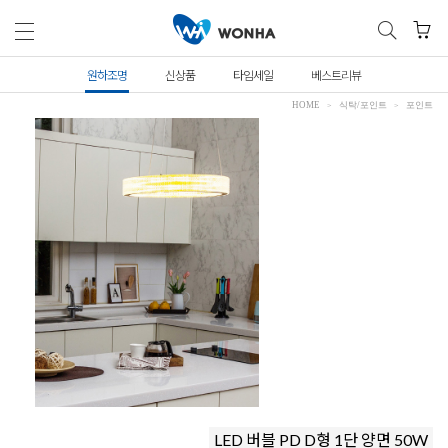
원하조명
신상품
타임세일
베스트리뷰
HOME
식탁/포인트
포인트
LED 버블 PD D형 1단 양면 50W