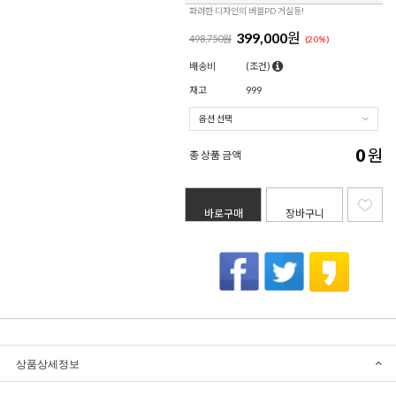
화려한 디자인의 버블PD 거실등!
399,000
원
498,750원
(
20
%)
배송비
(조건)
재고
999
0
원
총 상품 금액
바로구매
장바구니
상품상세정보