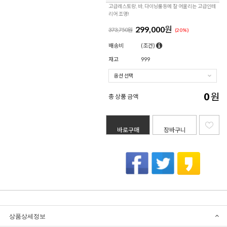
고급레스토랑, 바, 다이닝룸등에 잘 어울리는 고급인테
리어 조명!
299,000
원
373,750원
(
20
%)
배송비
(조건)
재고
999
0
원
총 상품 금액
바로구매
장바구니
상품상세정보