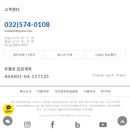
고객센터
032)574-0108
wonha0108@naver.com
상담시간 10 : 00 ~ 17 : 00
점심시간 12 : 30 ~ 13 : 30
(토,일,공휴일 휴무)
원하조명 1:1문의
베스트 리뷰
사업자 정보확인
무통장 입금계좌
464401-04-117125
국민은행 / 예금주 : (주)원하
회사소개
이용약관
개인정보취급방침
이용안내
PC버전
상호 :
원하LED조명
대표이사 :
장주원
개인정보관리자 :
장주원
전화 :
032-574-0108
팩스 :
031-352-8180
메일 :
wonha0108@naver.com
통신판매신고번호 :
제 2022-화성팔탄-0152 호
사업자등록번호 :
180-81-00998
주소 :
경기도 화성시 팔탄면 온천로460번길 27 (주)원하
Copyright © 2020 주식회사원하. All rights reserved.