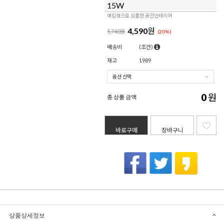
15W
매립형으로 심플한 공간인테리어
4,590
원
5,740원
(
20
%)
배송비
(조건)
재고
1989
0
원
총 상품 금액
바로구매
장바구니
상품상세정보