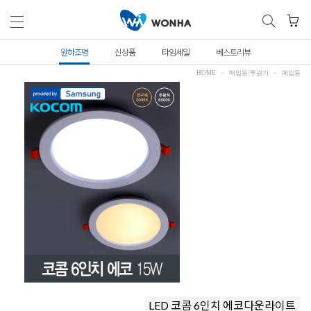
원하조명
신상품
타임세일
베스트리뷰
HOME
매입등/투광기
매입등
LED 코콤 6인치 에코다운라이트