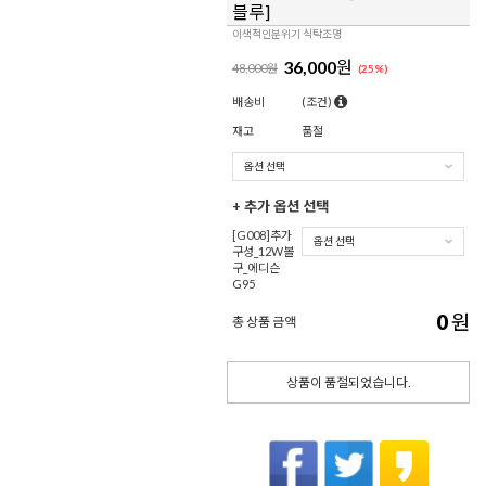
블루]
이색적인분위기 식탁조명
36,000
원
48,000원
(
25
%)
배송비
(조건)
재고
품절
+ 추가 옵션 선택
[G008]추가
구성_12W볼
구_에디슨
G95
0
원
총 상품 금액
상품이 품절되었습니다.