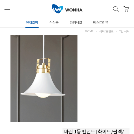
원하조명
신상품
타임세일
베스트리뷰
HOME
식탁/포인트
2인 식탁
마린 1등 펜던트 [화이트/블랙/