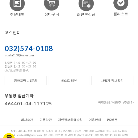
찜리스트
장바구니
주문내역
최근본상품
고객센터
032)574-0108
wonha0108@naver.com
상담시간 10 : 00 ~ 17 : 00
점심시간 12 : 30 ~ 13 : 30
(토,일,공휴일 휴무)
원하조명 1:1문의
베스트 리뷰
사업자 정보확인
무통장 입금계좌
464401-04-117125
국민은행 / 예금주 : (주)원하
회사소개
이용약관
개인정보취급방침
이용안내
PC버전
상호 :
원하LED조명
대표이사 :
장주원
개인정보관리자 :
장주원
전화 :
032-574-0108
팩스 :
031-352-8180
메일 :
wonha0108@naver.com
통신판매신고번호 :
제 2022-화성팔탄-0152 호
사업자등록번호 :
180-81-00998