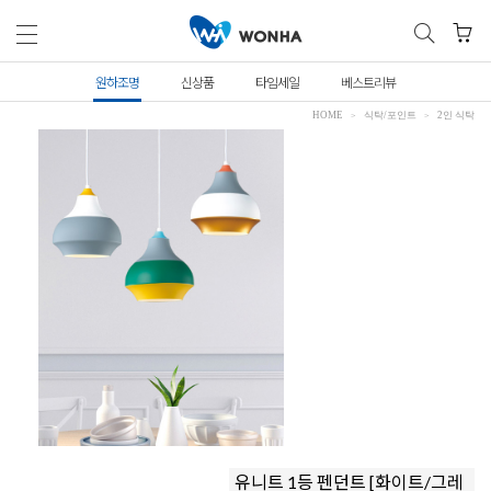
원하조명
신상품
타임세일
베스트리뷰
HOME
식탁/포인트
2인 식탁
유니트 1등 펜던트 [화이트/그레