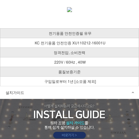
전기용품 안전인증필 유무
KC 전기용품 안전인증 XU110212-16001U
정격전압, 소비전력
220V / 60Hz , 40W
품질보증기준
구입일로부터 1년 [소모품 제외]
설치가이드