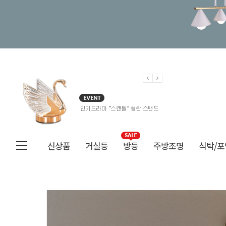
신상품
거실등
방등
주방조명
식탁/포