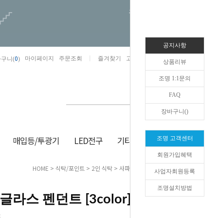
오늘하루 열지않음
공지사항
0
마이페이지
주문조회
즐겨찾기
고객센터
카카오톡채널/상담
구니(
)
상품리뷰
조명 1:1문의
FAQ
장바구니(
)
매입등/투광기
LED전구
기타/잡화
생활/건강
조명 고객센터
회원가입혜택
HOME
>
식탁/포인트
>
2인 식탁
> 사파이어B 글라스 펜던트 [3color]
사업자회원등록
조명설치방법
라스 펜던트 [3color]
트