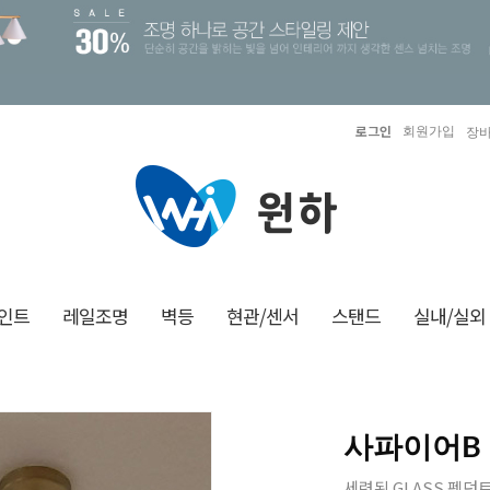
로그인
회원가입
장바
인트
레일조명
벽등
현관/센서
스탠드
실내/실외
사파이어B 글
세련된 GLASS 펜던