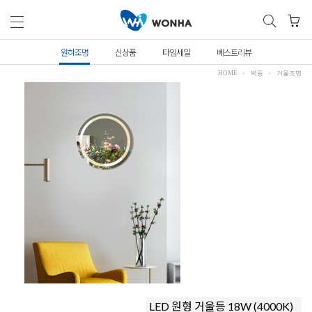
원하조명
신상품
타임세일
베스트리뷰
HOME
벽등
거울조명
LED 원형 거울등 18W (4000K)