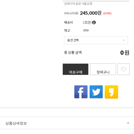
인테리어 효과 거울조명
245,000
원
306,250원
(
20
%)
배송비
(조건)
재고
999
0
원
총 상품 금액
바로구매
장바구니
상품상세정보