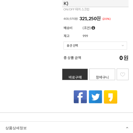
K)
ON/OFF 터치 스크린
321,250
원
401,570원
(
20
%)
배송비
(조건)
재고
999
0
원
총 상품 금액
바로구매
장바구니
상품상세정보