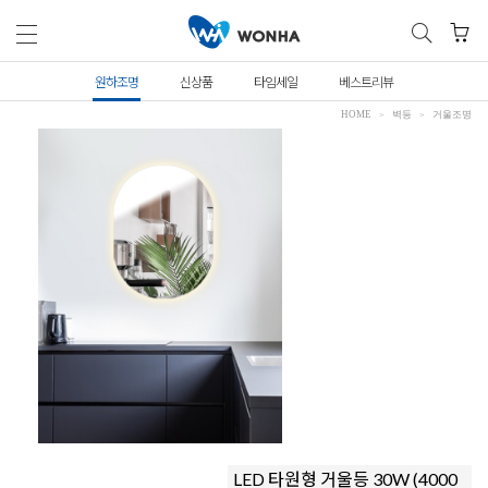
원하조명
신상품
타임세일
베스트리뷰
HOME
벽등
거울조명
LED 타원형 거울등 30W (4000