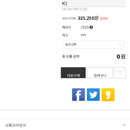
K)
ON/OFF 터치 스크린
321,250
원
401,570원
(
20
%)
배송비
(조건)
재고
999
0
원
총 상품 금액
바로구매
장바구니
상품상세정보