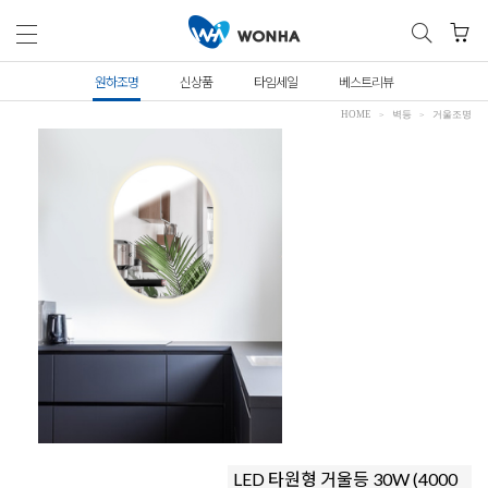
원하조명
신상품
타임세일
베스트리뷰
HOME
벽등
거울조명
LED 타원형 거울등 30W (4000