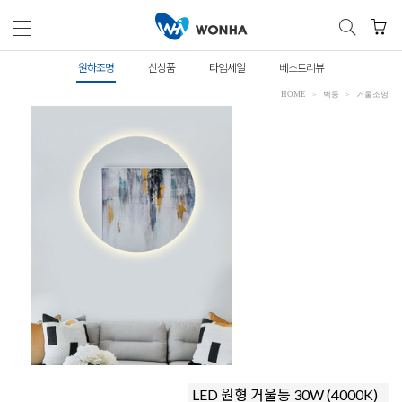
원하조명
신상품
타임세일
베스트리뷰
HOME
벽등
거울조명
LED 원형 거울등 30W (4000K)