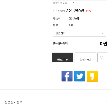
ON/OFF 터치 스크린
321,250
원
401,570원
(
20
%)
배송비
(조건)
재고
999
0
원
총 상품 금액
바로구매
장바구니
상품상세정보