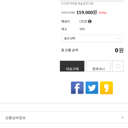
밋밋한 벽면을 예술공간으로!
159,000
원
198,750원
(
20
%)
배송비
(조건)
재고
999
0
원
총 상품 금액
바로구매
장바구니
상품상세정보