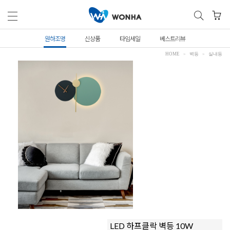
원하조명
신상품
타임세일
베스트리뷰
HOME
벽등
실내등
LED 하프클락 벽등 10W