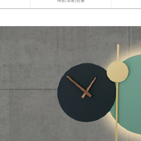
드
배송/교환/반품