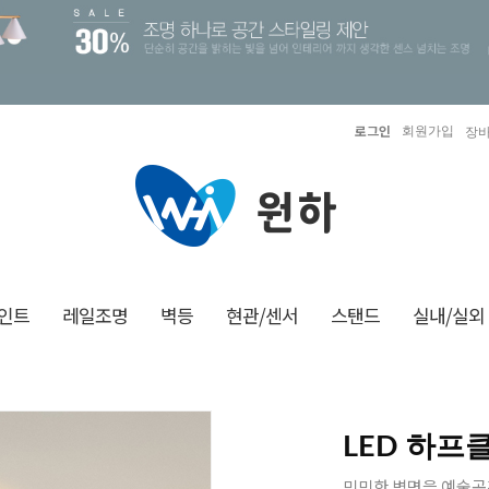
로그인
회원가입
장바
인트
레일조명
벽등
현관/센서
스탠드
실내/실외
LED 하프
밋밋한 벽면을 예술공