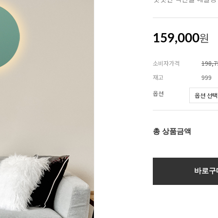
원
159,000
소비자가격
198,
재고
999
옵션
총 상품금액
바로구