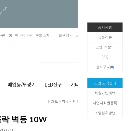
오늘하루 열지않음
공지사항
0
마이페이지
주문조회
즐겨찾기
고객센터
카카오톡채널/상담
구니(
)
상품리뷰
조명 1:1문의
FAQ
장바구니(
0
)
매입등/투광기
LED전구
기타/잡화
생활/건강
조명 고객센터
회원가입혜택
HOME
>
벽등
>
실내등
> LED 하프클락 벽등 10W
사업자회원등록
조명설치방법
클락 벽등 10W
간으로!