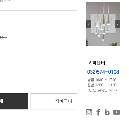
750원
0
원
매
장바구니