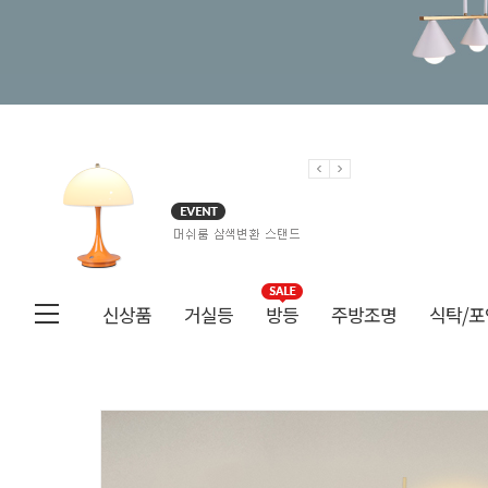
신상품
거실등
방등
주방조명
식탁/포