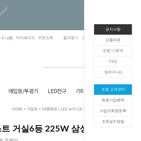
오늘하루 열지않음
공지사항
0
마이페이지
주문조회
즐겨찾기
고객센터
카카오톡채널/상담
구니(
)
상품리뷰
조명 1:1문의
FAQ
장바구니(
)
매입등/투광기
LED전구
기타/잡화
생활/건강
조명 고객센터
회원가입혜택
HOME
>
거실등
>
50평형대
> LED 뉴이스트 거실6등 225W 삼성칩+리모컨
사업자회원등록
조명설치방법
스트 거실6등 225W 삼성칩+리모컨
 조명!!!