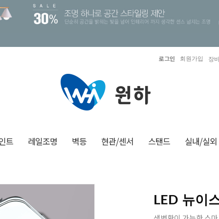
로그인
회원가입
장바
인트
레일조명
벽등
현관/센서
스탠드
실내/실외
LED 뉴이
색변환이 가능한 스마트