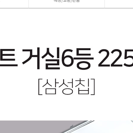
드
배송/교환/반품