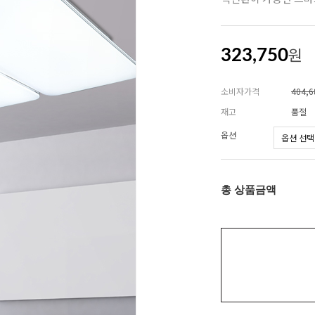
원
323,750
소비자가격
404,
재고
품절
옵션
총 상품금액