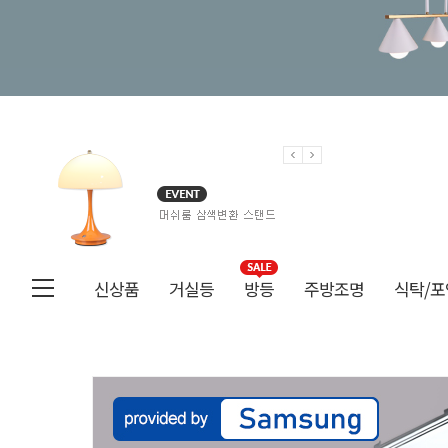
신상품
거실등
방등
주방조명
식탁/포