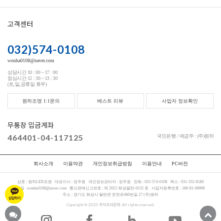
고객센터
032)574-0108
wonha0108@naver.com
상담시간 10 : 00 ~ 17 : 00
점심시간 12 : 30 ~ 13 : 30
(토,일,공휴일 휴무)
원하조명 1:1문의
베스트 리뷰
사업자 정보확인
무통장 입금계좌
464401-04-117125
국민은행 / 예금주 : (주)원하
회사소개
이용약관
개인정보취급방침
이용안내
PC버전
상호 :
원하LED조명
대표이사 :
장주원
개인정보관리자 :
장주원
전화 :
032-574-0108
팩스 :
031-352-8180
메일 :
wonha0108@naver.com
통신판매신고번호 :
제 2022-화성팔탄-0152 호
사업자등록번호 :
180-81-00998
주소 :
경기도 화성시 팔탄면 온천로460번길 27 (주)원하
Copyright © 2020 주식회사원하. All rights reserved.