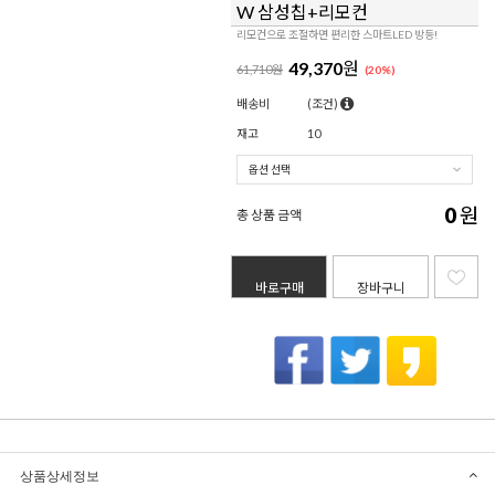
W 삼성칩+리모컨
리모컨으로 조절하면 편리한 스마트LED 방등!
49,370
원
61,710원
(
20
%)
배송비
(조건)
재고
10
0
원
총 상품 금액
바로구매
장바구니
상품상세정보