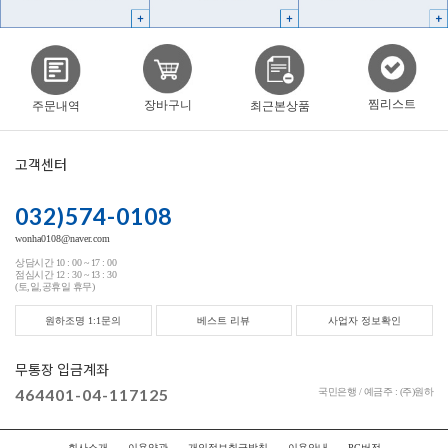
찜리스트
장바구니
주문내역
최근본상품
고객센터
032)574-0108
wonha0108@naver.com
상담시간 10 : 00 ~ 17 : 00
점심시간 12 : 30 ~ 13 : 30
(토,일,공휴일 휴무)
원하조명 1:1문의
베스트 리뷰
사업자 정보확인
무통장 입금계좌
464401-04-117125
국민은행 / 예금주 : (주)원하
회사소개
이용약관
개인정보취급방침
이용안내
PC버전