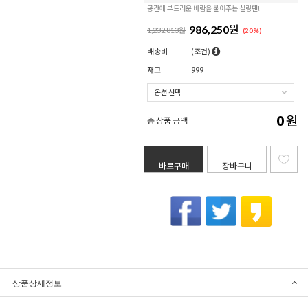
공간에 부드러운 바람을 불어주는 실링팬!
986,250
원
1,232,813원
(
20
%)
배송비
(조건)
재고
999
0
원
총 상품 금액
바로구매
장바구니
상품상세정보