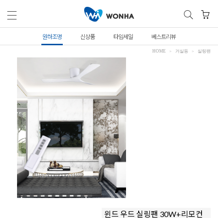
원하조명
신상품
타임세일
베스트리뷰
HOME
거실등
실링팬
윈드 우드 실링팬 30W+리모컨