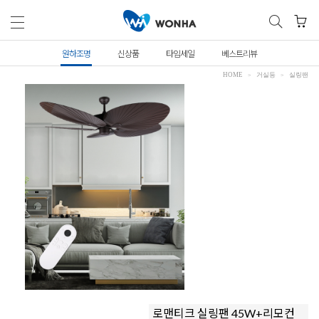
원하조명
신상품
타임세일
베스트리뷰
HOME
거실등
실링팬
로맨티크 실링팬 45W+리모컨