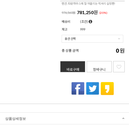
펜션, 타운하우스에 잘 어울리는 럭셔리 실링팬!
781,250
원
976,560원
(
20
%)
배송비
(조건)
재고
999
0
원
총 상품 금액
바로구매
장바구니
상품상세정보