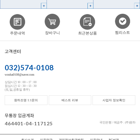
찜리스트
장바구니
주문내역
최근본상품
고객센터
032)574-0108
wonha0108@naver.com
상담시간 10 : 00 ~ 17 : 00
점심시간 12 : 30 ~ 13 : 30
(토,일,공휴일 휴무)
원하조명 1:1문의
베스트 리뷰
사업자 정보확인
무통장 입금계좌
464401-04-117125
국민은행 / 예금주 : (주)원하
회사소개
이용약관
개인정보취급방침
이용안내
PC버전