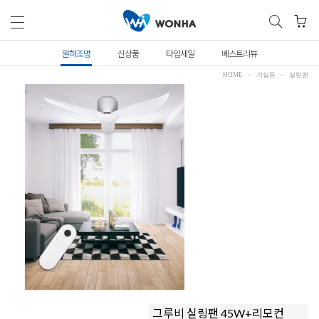
원하조명
신상품
타임세일
베스트리뷰
HOME
거실등
실링팬
그루비 실링팬 45W+리모컨