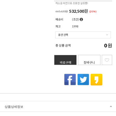
저소음 회전으로 조용한 실링팬!
532,500
원
665,620원
(
20
%)
배송비
(조건)
재고
1998
0
원
총 상품 금액
바로구매
장바구니
상품상세정보