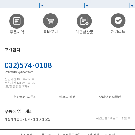
찜리스트
장바구니
주문내역
최근본상품
고객센터
032)574-0108
wonha0108@naver.com
상담시간 10 : 00 ~ 17 : 00
점심시간 12 : 30 ~ 13 : 30
(토,일,공휴일 휴무)
원하조명 1:1문의
베스트 리뷰
사업자 정보확인
무통장 입금계좌
464401-04-117125
국민은행 / 예금주 : (주)원하
회사소개
이용약관
개인정보취급방침
이용안내
PC버전