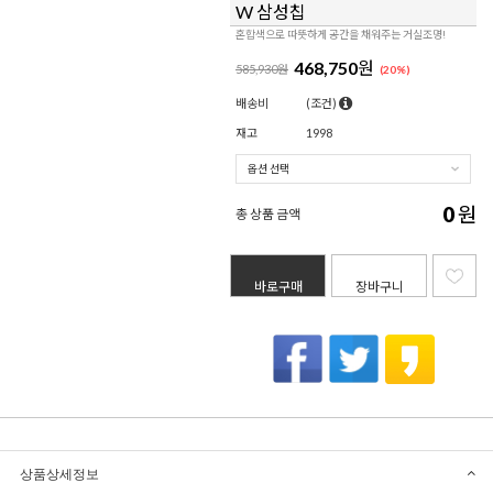
W 삼성칩
혼합색으로 따뜻하게 공간을 채워주는 거실조명!
468,750
원
585,930원
(
20
%)
배송비
(조건)
재고
1998
0
원
총 상품 금액
바로구매
장바구니
상품상세정보