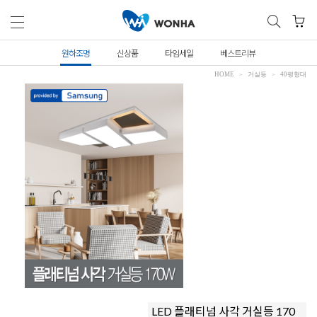
원하조명
신상품
타임세일
베스트리뷰
HOME
거실등
40평형대
LED 플래티넘 사각 거실등 170