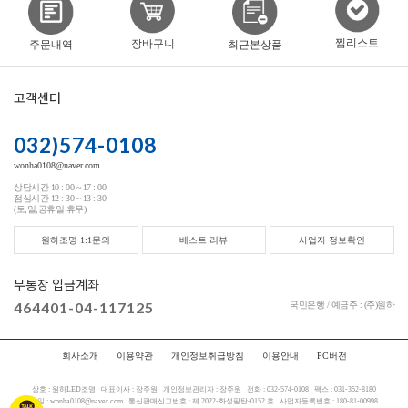
찜리스트
장바구니
주문내역
최근본상품
고객센터
032)574-0108
wonha0108@naver.com
상담시간 10 : 00 ~ 17 : 00
점심시간 12 : 30 ~ 13 : 30
(토,일,공휴일 휴무)
원하조명 1:1문의
베스트 리뷰
사업자 정보확인
무통장 입금계좌
464401-04-117125
국민은행 / 예금주 : (주)원하
회사소개
이용약관
개인정보취급방침
이용안내
PC버전
상호 :
원하LED조명
대표이사 :
장주원
개인정보관리자 :
장주원
전화 :
032-574-0108
팩스 :
031-352-8180
메일 :
wonha0108@naver.com
통신판매신고번호 :
제 2022-화성팔탄-0152 호
사업자등록번호 :
180-81-00998