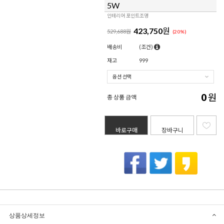
5W
인테리어 포인트조명
423,750
원
529,688원
(
20
%)
배송비
(조건)
재고
999
0
원
총 상품 금액
바로구매
장바구니
상품상세정보