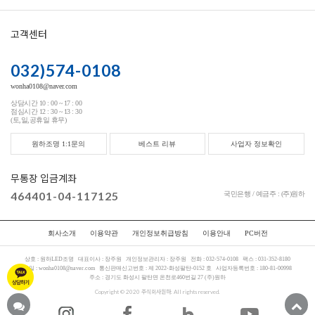
고객센터
032)574-0108
wonha0108@naver.com
상담시간 10 : 00 ~ 17 : 00
점심시간 12 : 30 ~ 13 : 30
(토,일,공휴일 휴무)
원하조명 1:1문의
베스트 리뷰
사업자 정보확인
무통장 입금계좌
464401-04-117125
국민은행 / 예금주 : (주)원하
회사소개
이용약관
개인정보취급방침
이용안내
PC버전
상호 :
원하LED조명
대표이사 :
장주원
개인정보관리자 :
장주원
전화 :
032-574-0108
팩스 :
031-352-8180
메일 :
wonha0108@naver.com
통신판매신고번호 :
제 2022-화성팔탄-0152 호
사업자등록번호 :
180-81-00998
주소 :
경기도 화성시 팔탄면 온천로460번길 27 (주)원하
Copyright © 2020 주식회사원하. All rights reserved.