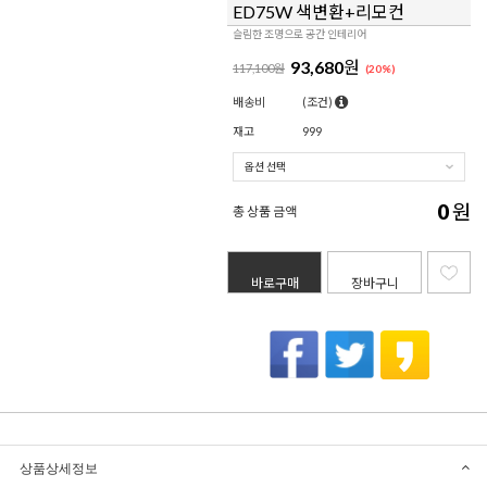
ED75W 색변환+리모컨
슬림한 조명으로 공간 인테리어
93,680
원
117,100원
(
20
%)
배송비
(조건)
재고
999
0
원
총 상품 금액
바로구매
장바구니
상품상세정보