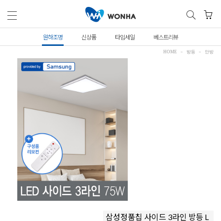
원하조명
신상품
타임세일
베스트리뷰
HOME
방등
안방
삼성정품칩 사이드 3라인 방등 L