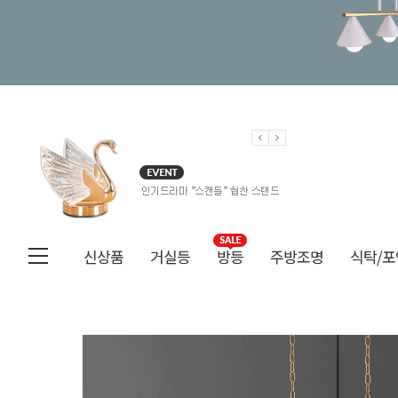
신상품
거실등
방등
주방조명
식탁/포