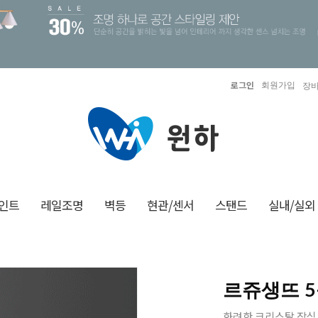
로그인
회원가입
장바
인트
레일조명
벽등
현관/센서
스탠드
실내/실외
르쥬생뜨 5
화려한 크리스탈 장식