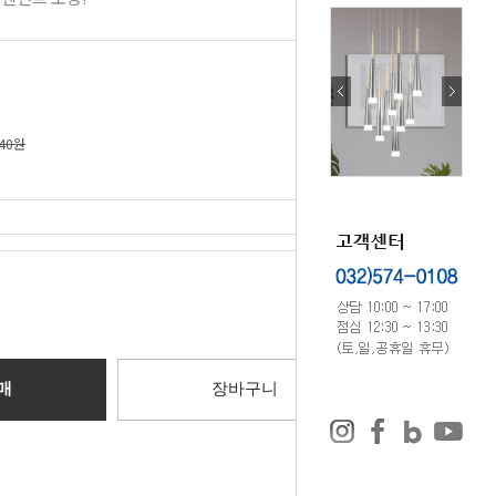
340원
0
원
매
장바구니