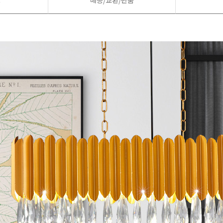
드
배송/교환/반품