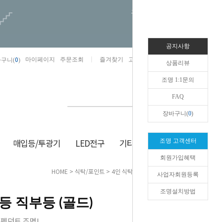
오늘하루 열지않음
공지사항
0
마이페이지
주문조회
즐겨찾기
고객센터
카카오톡채널/상담
구니(
)
상품리뷰
조명 1:1문의
FAQ
장바구니(
0
)
매입등/투광기
LED전구
기타/잡화
생활/건강
조명 고객센터
회원가입혜택
HOME
>
식탁/포인트
>
4인 식탁
> 르쥬생뜨 5등 직부등 (골드)
사업자회원등록
조명설치방법
등 직부등 (골드)
 펜던트 조명!