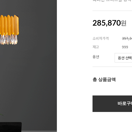
원
285,870
소비자가격
357,
재고
999
옵션
총 상품금액
바로구