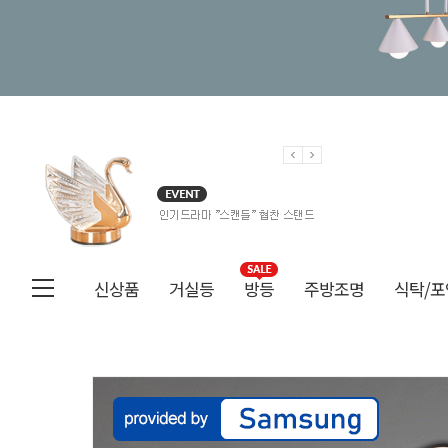
신상품
거실등
방등
주방조명
식탁/포