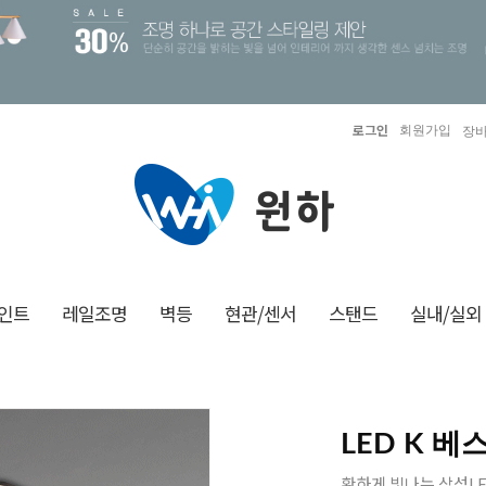
로그인
회원가입
장바
인트
레일조명
벽등
현관/센서
스탠드
실내/실외
LED K 
환하게 빛나는 삼성LE