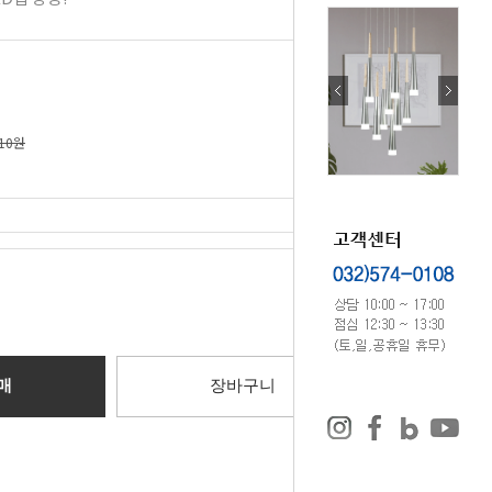
610원
0
원
매
장바구니