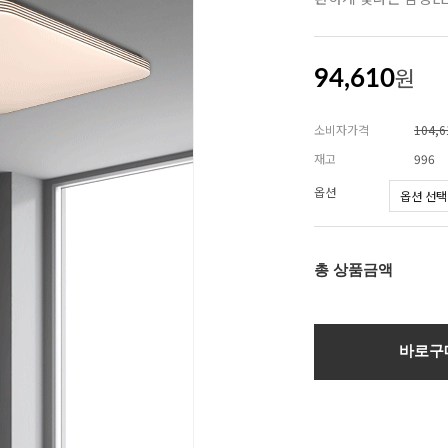
원
94,610
소비자가격
104,
재고
996
옵션
총 상품금액
바로구