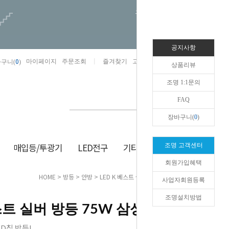
오늘하루 열지않음
공지사항
0
마이페이지
주문조회
즐겨찾기
고객센터
카카오톡채널/상담
구니(
)
상품리뷰
조명 1:1문의
FAQ
장바구니(
0
)
매입등/투광기
LED전구
기타/잡화
생활/건강
조명 고객센터
회원가입혜택
HOME
>
방등
>
안방
> LED K 베스트 실버 방등 75W 삼성칩+리모컨
사업자회원등록
조명설치방법
베스트 실버 방등 75W 삼성칩+리모컨
D칩 방등!