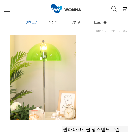
원하조명
신상품
타임세일
베스트리뷰
HOME
스탠드
침실
원하 아크르블 장 스탠드 그린