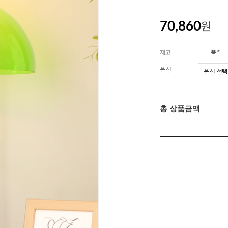
원
70,860
재고
품절
옵션
총 상품금액