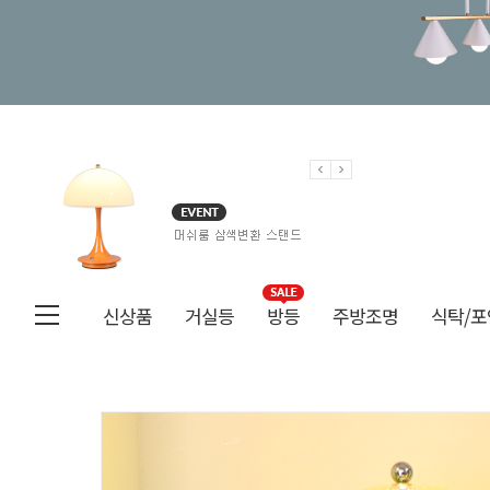
신상품
거실등
방등
주방조명
식탁/포