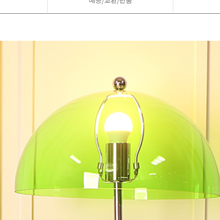
드
배송/교환/반품