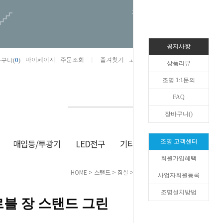
오늘하루 열지않음
공지사항
0
마이페이지
주문조회
즐겨찾기
고객센터
카카오톡채널/상담
구니(
)
상품리뷰
조명 1:1문의
FAQ
장바구니(
)
매입등/투광기
LED전구
기타/잡화
생활/건강
조명 고객센터
회원가입혜택
HOME
>
스탠드
>
침실
> 원하 아크르블 장 스탠드 그린
사업자회원등록
조명설치방법
블 장 스탠드 그린