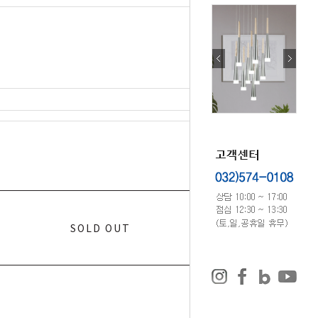
0
원
SOLD OUT