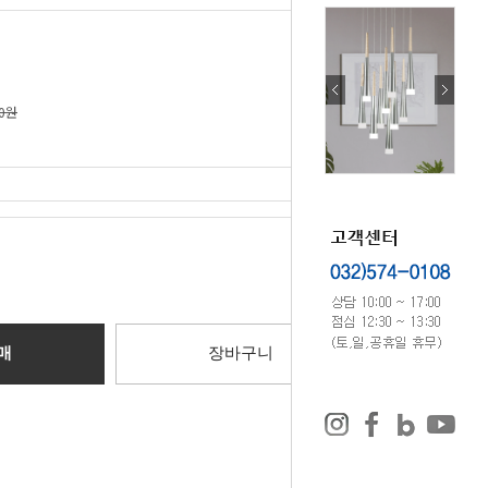
40원
0
원
매
장바구니