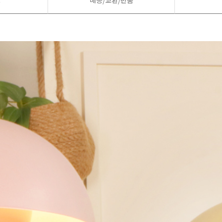
드
배송/교환/반품