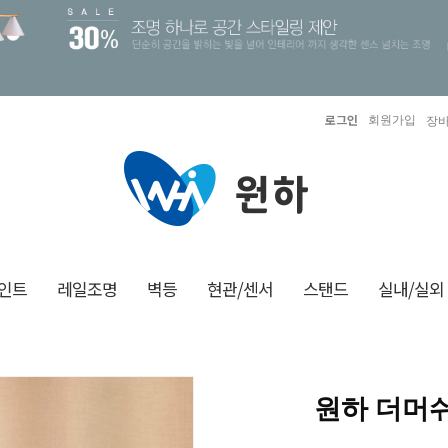
로그인
회원가입
장바
인트
레일조명
벽등
현관/센서
스탠드
실내/실외
원하 더머