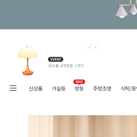
신상품
거실등
방등
주방조명
식탁/포