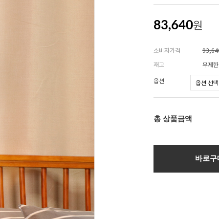
원
83,640
소비자가격
93,6
재고
무제한
옵션
총 상품금액
바로구