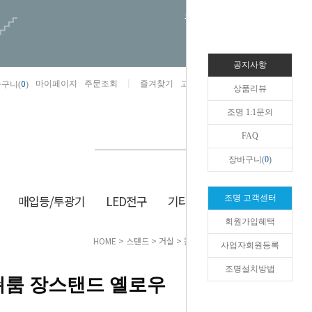
오늘하루 열지않음
공지사항
0
마이페이지
주문조회
즐겨찾기
고객센터
카카오톡채널/상담
구니(
)
상품리뷰
조명 1:1문의
FAQ
장바구니(
0
)
매입등/투광기
LED전구
기타/잡화
생활/건강
조명 고객센터
회원가입혜택
HOME
>
스탠드
>
거실
> 원하 더머쉬룸 장스탠드 옐로우
사업자회원등록
조명설치방법
쉬룸 장스탠드 옐로우