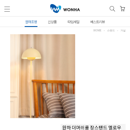
원하조명
신상품
타임세일
베스트리뷰
HOME
스탠드
거실
원하 더머쉬룸 장스탠드 옐로우