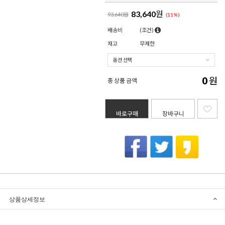
83,640
원
93,640원
(
11
%)
배송비
(조건)
재고
무제한
0
원
총 상품 금액
바로구매
장바구니
상품상세정보