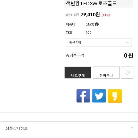
색변환 LED3W 로즈골드
79,410
원
89,410원
(
11
%)
배송비
(조건)
재고
999
0
원
총 상품 금액
바로구매
장바구니
상품상세정보