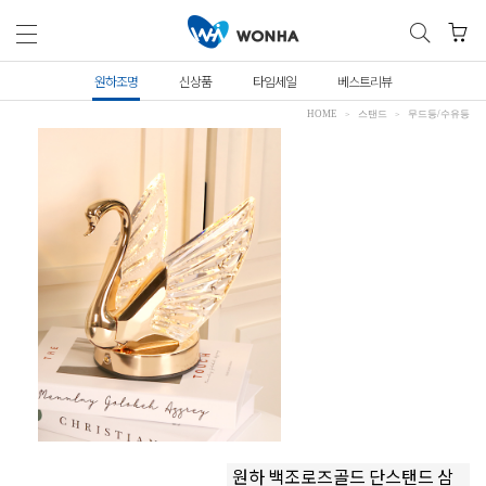
원하조명
신상품
타임세일
베스트리뷰
HOME
스탠드
무드등/수유등
원하 백조로즈골드 단스탠드 삼