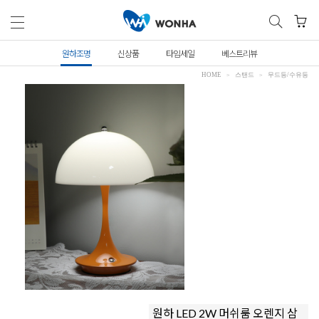
원하조명
신상품
타임세일
베스트리뷰
HOME
스탠드
무드등/수유등
원하 LED 2W 머쉬룸 오렌지 삼