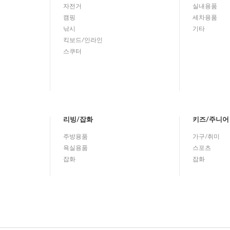
자전거
실내용품
캠핑
세차용품
낚시
기타
킥보드/인라인
스쿠터
리빙/잡화
키즈/주니어
주방용품
가구/취미
욕실용품
스포츠
잡화
잡화