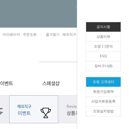
오늘하루 열지않음
공지사항
마이페이지
주문조회
즐겨찾기
해외직구 1:1문의
카카오톡채널/상담
상품리뷰
조명 1:1문의
FAQ
장바구니(
0
)
이벤트
스페셜샵
리얼리뷰
조명 고객센터
회원가입혜택
사업자회원등록
조명설치방법