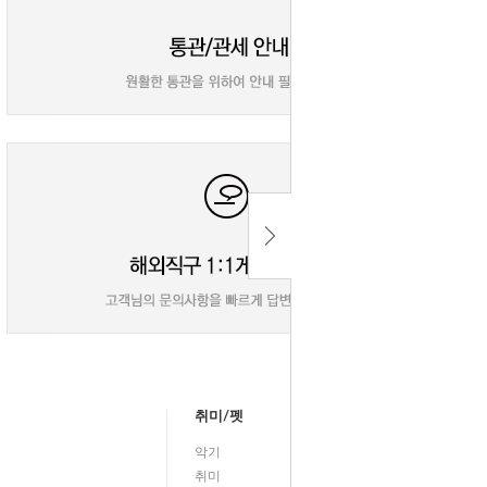
취미/펫
악기
취미