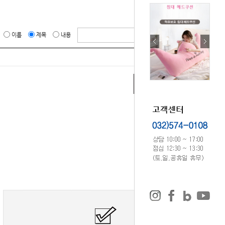
이름
제목
내용
WRITE