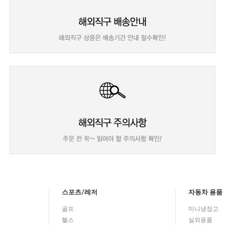
스포츠/레저
자동차 용품
골프
미니냉장고
헬스
실외용품