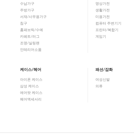
수납가구
영상가전
주방가구
생활가전
서재/사무용가구
미용가전
침구
컴퓨터 주변기기
홈패브릭/수예
프린터/복합기
카페트/러그
게임기
조명/실링팬
인테리어소품
케이스/헤어
패션/잡화
아이폰 케이스
여성신발
삼성 케이스
의류
에어팟 케이스
헤어액세서리