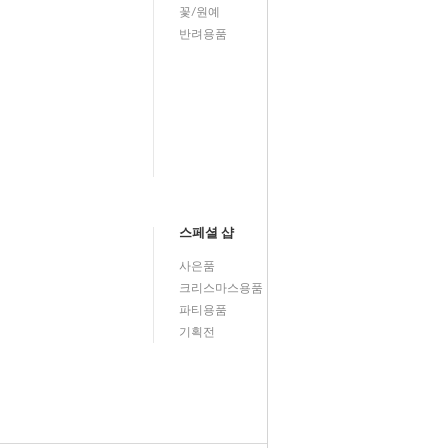
꽃/원예
반려용품
스페셜 샵
사은품
크리스마스용품
파티용품
기획전