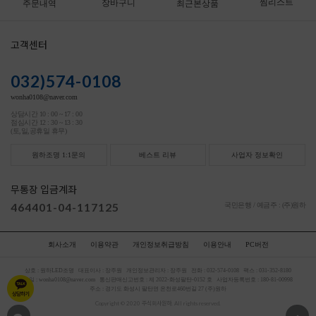
찜리스트
장바구니
주문내역
최근본상품
고객센터
032)574-0108
wonha0108@naver.com
상담시간 10 : 00 ~ 17 : 00
점심시간 12 : 30 ~ 13 : 30
(토,일,공휴일 휴무)
원하조명 1:1문의
베스트 리뷰
사업자 정보확인
무통장 입금계좌
464401-04-117125
국민은행 / 예금주 : (주)원하
회사소개
이용약관
개인정보취급방침
이용안내
PC버전
상호 :
원하LED조명
대표이사 :
장주원
개인정보관리자 :
장주원
전화 :
032-574-0108
팩스 :
031-352-8180
메일 :
wonha0108@naver.com
통신판매신고번호 :
제 2022-화성팔탄-0152 호
사업자등록번호 :
180-81-00998
주소 :
경기도 화성시 팔탄면 온천로460번길 27 (주)원하
Copyright © 2020 주식회사원하. All rights reserved.