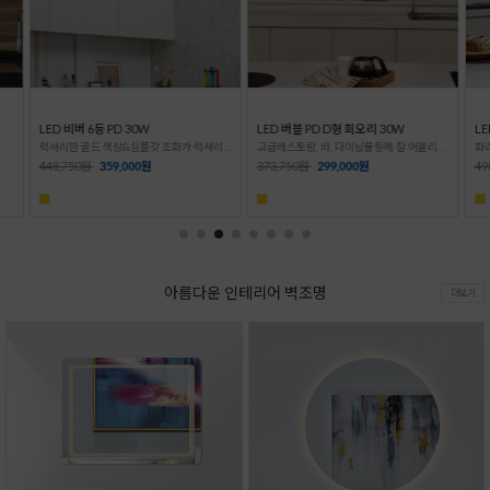
LED 버블 PD D형 회오리 30W
LED 버블 PD D형 1단 양면 50W
LE
럭셔리한 골드 색상&심플갓 조화가 럭셔리한 식탁등!
고급레스토랑, 바, 다이닝룸등에 잘 어울리는 고급인테리어 조명!
화려한 디자인의 버블PD 거실등!
373,750원
299,000원
498,750원
399,000원
49
아름다운 인테리어 벽조명
더보기