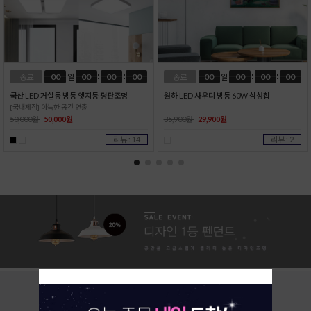
00
00
00
00
00
00
00
00
종료
일
종료
일
국산 LED 거실등 방등 엣지등 평판조명
원하 LED 사우디 방등 60W 삼성칩
[국내제작] 아늑한 공간 연출
50,000원
50,000원
35,900원
29,900원
리뷰 : 14
리뷰 : 2
TODAY
HOT