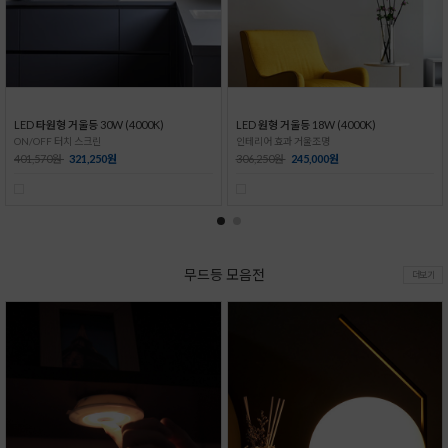
LED 타원형 거울등 30W (4000K)
LED 원형 거울등 18W (4000K)
ON/OFF 터치 스크린
인테리어 효과 거울조명
401,570원
321,250원
306,250원
245,000원
무드등 모음전
더보기