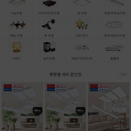
거실조명
식탁/포인트조명
방 조명
주방/화장실조명
레일 조명
벽 조명
LED 전구
현관/베란다조명
스탠드
실외조명
매립/다운라이트
철물점
평형별 세트 할인전
더보기