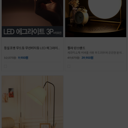
침실조명 무드등 무선터치등 LED 에그라이트3P+리모컨
켈라 단스탠드
세라믹소재 커버를 사용 부드러우며 은은한 분위기 연출
12,375원
9,900원
49,875원
39,900원