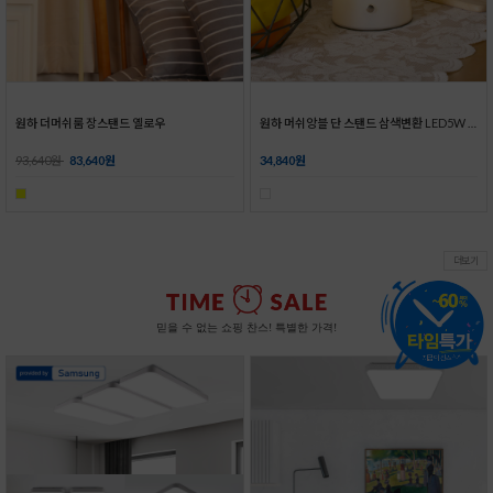
자유봉 레일2m4등 세트_2colors
LED 티라인 레일조명 5W 삼성칩_3colors
세트 구성으로 손쉽게 설치하는 자유봉 레일조명!
DB손해보험 가입으로 믿고 사용이 가능한 티라인 레일조명
59,875원
47,900원
17,375원
13,900원
더보기
믿을 수 없는 쇼핑 찬스! 특별한 가격!