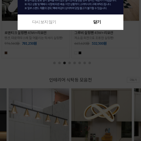
다시 보지 않기
닫기
그루비 실링팬 45W+리모컨
슬림 산들 실링팬(우드)+리모컨
저소음 회전으로 조용한 실링팬!
공간의 품격을 높이는 실링팬 !
665,620원
532,500원
300,000원
290,000원
인테리어 식탁등 모음전
더보기