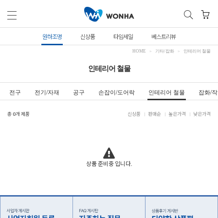
원하조명
신상품
타임세일
베스트리뷰
HOME
기타/잡화
인테리어 철물
인테리어 철물
전구
전기/자재
공구
손잡이/도어락
인테리어 철물
잡화/
총
0
개 제품
신상품
판매순
높은가격
낮은가격
상품 준비중 입니다.