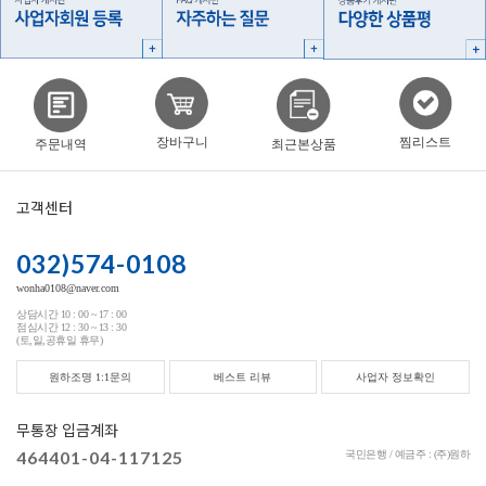
찜리스트
장바구니
주문내역
최근본상품
고객센터
032)574-0108
wonha0108@naver.com
상담시간 10 : 00 ~ 17 : 00
점심시간 12 : 30 ~ 13 : 30
(토,일,공휴일 휴무)
원하조명 1:1문의
베스트 리뷰
사업자 정보확인
무통장 입금계좌
464401-04-117125
국민은행 / 예금주 : (주)원하