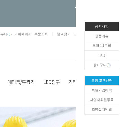
오늘하루 열지않음
공지사항
0
마이페이지
주문조회
즐겨찾기
고객센터
카카오톡채널/상담
구니(
)
상품리뷰
조명 1:1문의
FAQ
장바구니(
0
)
매입등/투광기
LED전구
기타/잡화
생활/건강
조명 고객센터
회원가입혜택
HOME
>
기타/잡화
>
공구
사업자회원등록
조명설치방법