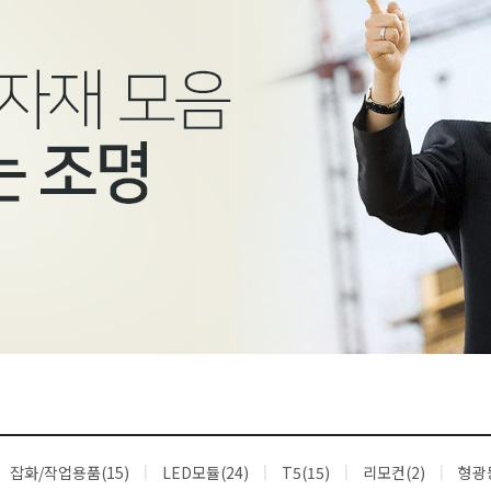
잡화/작업용품(15)
LED모듈(24)
T5(15)
리모컨(2)
형광등