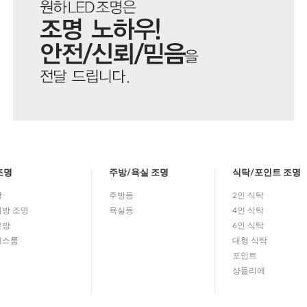
조명
주방/욕실 조명
식탁/포인트 조명
방
주방등
2인 식탁
방 조명
욕실등
4인 식탁
은방
6인 식탁
레스룸
대형 식탁
포인트
샹들리에