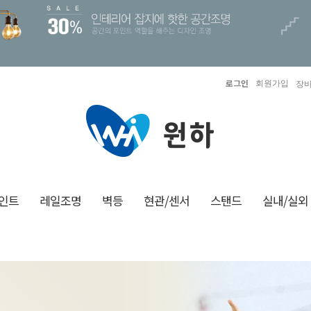
로그인
회원가입
장바
인트
레일조명
벽등
현관/센서
스탠드
실내/실외