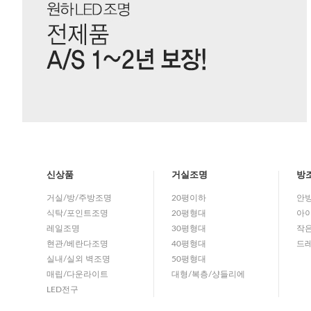
신상품
거실조명
방
거실/방/주방조명
20평이하
안
식탁/포인트조명
20평형대
아이
레일조명
30평형대
작
현관/베란다조명
40평형대
드
실내/실외 벽조명
50평형대
매립/다운라이트
대형/복층/샹들리에
LED전구