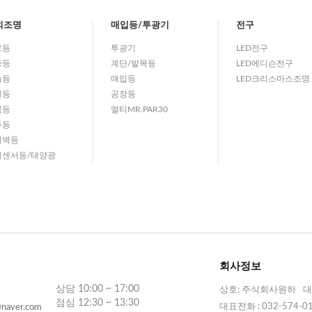
외조명
매입등/투광기
전구
로등
투광기
LED전구
중등
계단/발목등
LED에디슨전구
습등
매입등
LED크리스마스조명
원등
공장등
목등
멀티MR.PAR30
주등
외벽등
외센서등/태양광
회사정보
상담 10:00 ~ 17:00
상호: 주식회사원하
대
점심 12:30 ~ 13:30
대표전화 : 032-574-0
naver.com