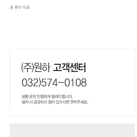
0
총
개 제품