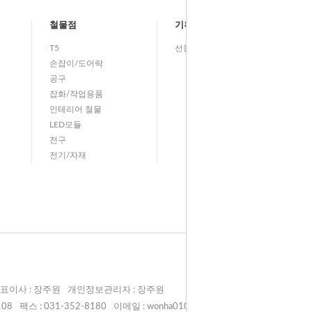
철물점
기획전
T5
선물기획전
손잡이/도어락
공구
잡화/작업용품
인테리어 철물
LED모듈
전구
전기/자재
표이사 : 장주원
개인정보관리자 : 장주원
108
팩스 : 031-352-8180
이메일 : wonha0108@naver.com