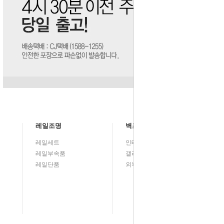
레일조명
벽조명
레일세트
인테리어
레일부속품
갤러리벽등(그림벽등)
레일단품
외부등/실외등