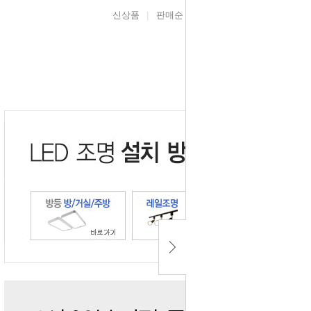
신상품
판매순
높은가격
낮은가격