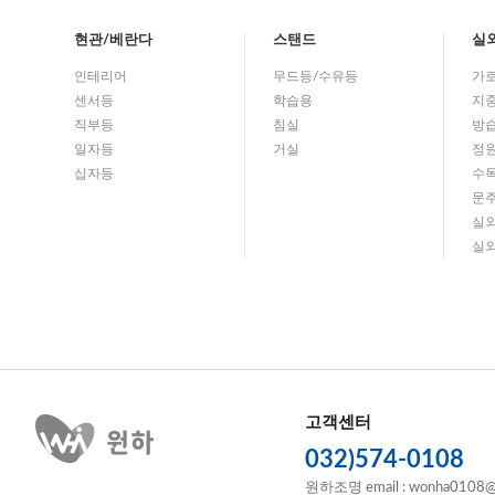
현관/베란다
스탠드
실
인테리어
무드등/수유등
가
센서등
학습용
지
직부등
침실
방
일자등
거실
정
십자등
수
문
실
실
고객센터
032)574-0108
원하조명 email : wonha0108@