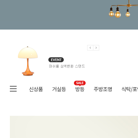
신상품
거실등
방등
주방조명
식탁/포