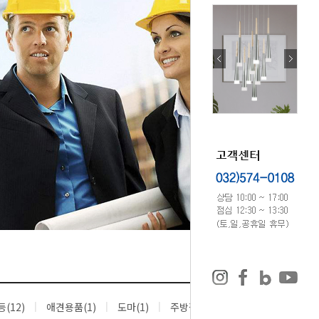
(12)
애견용품(1)
도마(1)
주방잡화(2)